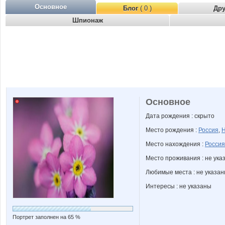
Основное
Блог
( 0 )
Др
Шпионаж
Основное
Дата рождения : скрыто
Место рождения :
Россия
,
Н
Место нахождения :
Россия
Место проживания : не ука
Любимые места : не указа
Интересы : не указаны
Портрет заполнен на 65 %