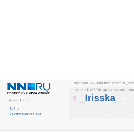
Персональный сайт пользователя
_Iri
портрет № 216248 зарегистрирован боле
_Irisska_
Привет, Гость !
-
Войти
-
Зарегистрироваться