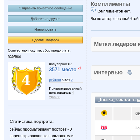
Комплименты
Отправить приватное сообщение
Комплиментов нет.
Вы не авторизованы! Чтоб
Добавить в друзья
Игнорировать
Сделать подарок
Метки лидеров
Совместная покупка: сбор предоплаты,
раздачи
популярность:
-1
3571 место
Интервью
↓
рейтинг
5329
?
Привилегированный
пользователь
4
уровня
_Irisska_ состоит в
к
Кл
Статистика портрета:
Но
сейчас просматривают портрет - 0
зарегистрированные пользователи